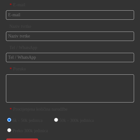
E-mail
*
Naziv tvrtke
Tel / WhatsApp
Poruka
*
Procijenjena količina narudžbe
*
6k - 50k jedinica
50k - 300k jedinica
Preko 300k jedinica