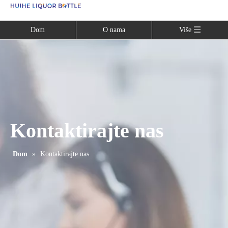
Language
Dom
O nama
Više
Kontaktirajte nas
Dom
»
Kontaktirajte nas