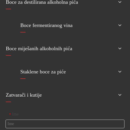
Boce za destilirana alkoholna pića
Boce fermentiranog vina
Boce miješanih alkoholnih pića
Staklene boce za piće
Zatvarači i kutije
Ime
*