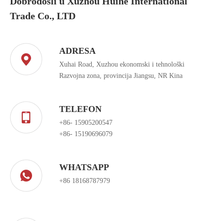
Dobrodošli u Xuzhou Huihe International
Trade Co., LTD
ADRESA
Xuhai Road, Xuzhou ekonomski i tehnološki
Razvojna zona, provincija Jiangsu, NR Kina
TELEFON
+86- 15905200547
+86- 15190696079
WHATSAPP
+86 18168787979