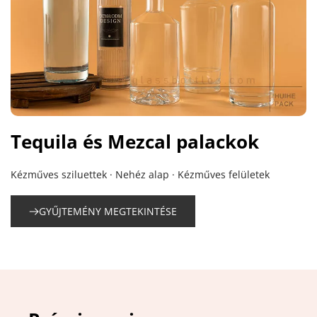
Tequila és Mezcal palackok
Kézműves sziluettek · Nehéz alap · Kézműves felületek
GYŰJTEMÉNY MEGTEKINTÉSE