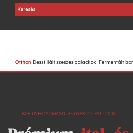
Otthon
Desztillált szeszes palackok
Fermentált bo
——— B2B ÜVEGCSOMAGOLÁS GYÁRTÓ · EST · 2008