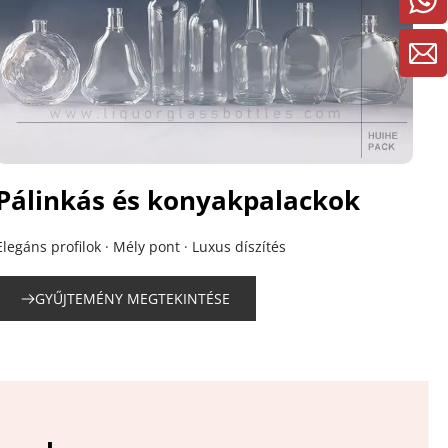
Pálinkás és konyakpalackok
Elegáns profilok · Mély pont · Luxus díszítés
GYŰJTEMÉNY MEGTEKINTÉSE
ackok B2B vásárlók és globális 
incészetek, magáncímkék és 
ézműves sörfőzdéknek, 
számára
számára
 nagykereskedelmi 