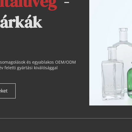
 italüveg 
 -
árkák 
csomagolások és egyablakos OEM/ODM 
feletti gyártási kiválósággal 
eket