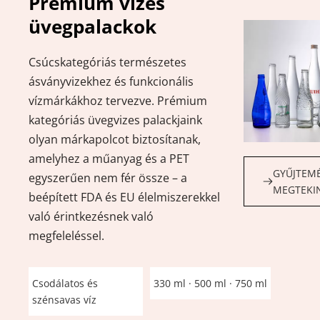
Prémium vizes 
üvegpalackok
Csúcskategóriás természetes 
ásványvizekhez és funkcionális 
vízmárkákhoz tervezve. Prémium 
kategóriás üvegvizes palackjaink 
olyan márkapolcot biztosítanak, 
amelyhez a műanyag és a PET 
GYŰJTEMÉ
egyszerűen nem fér össze – a 
MEGTEKI
beépített FDA és EU élelmiszerekkel 
való érintkezésnek való 
megfeleléssel.
Csodálatos és 
330 ml · 500 ml · 750 ml
szénsavas víz