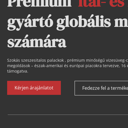
Prémium  
ital- és
gyártó globális m
számára
Szokás 
szeszesitalos palackok 
, prémium minőségű vizesüveg-
megoldások – észak-amerikai és európai piacokra tervezve, 16 év 
támogatva.
Kérjen árajánlatot
Fedezze fel a termék