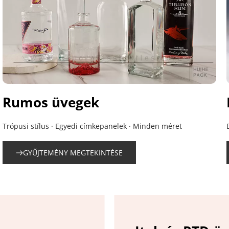
Rumos üvegek
Trópusi stílus · Egyedi címkepanelek · Minden méret
GYŰJTEMÉNY MEGTEKINTÉSE
Italos üvegpal
Borosüvegek p
Sörösüvegek k
forgalmazók 
forgalmazók 
márkáknak és