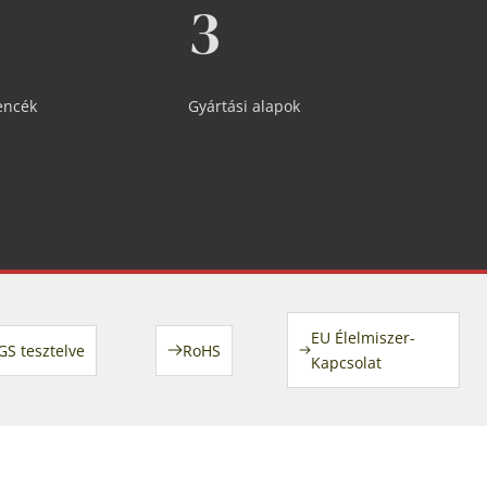
3
encék
Gyártási alapok
EU Élelmiszer-
GS tesztelve
RoHS
Kapcsolat