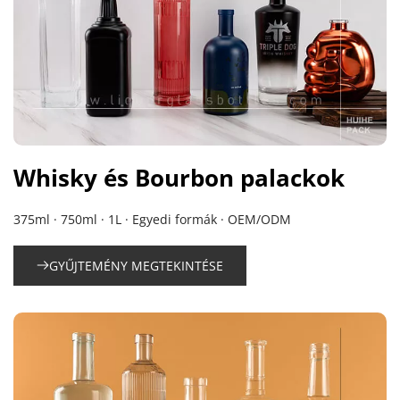
Whisky és Bourbon palackok
375ml · 750ml · 1L · Egyedi formák · OEM/ODM
GYŰJTEMÉNY MEGTEKINTÉSE