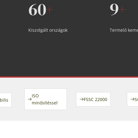
60
9
+
+
Kiszolgált országok
Termelő kem
ISO 
FSSC 22000
S
ilis
minősítéssel