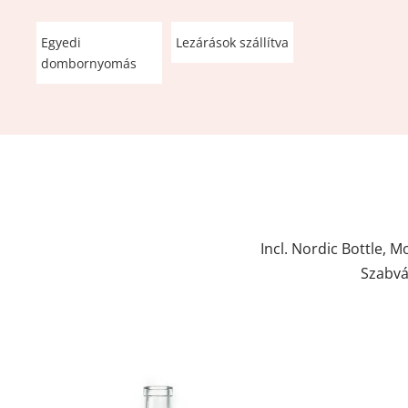
Italos üvegpalackok típusai
Borosüveg típusok
Sörösüveg típusok
Egyedi 
Lezárások szállítva
dombornyomás
Incl. Nordic Bottle, M
Szabvá