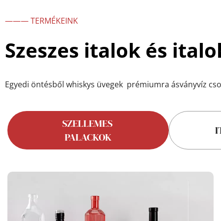
——— TERMÉKEINK
Szeszes italok és ita
Egyedi öntésből 
whiskys üvegek 
 prémiumra 
ásványvíz cs
SZELLEMES 
I
PALACKOK