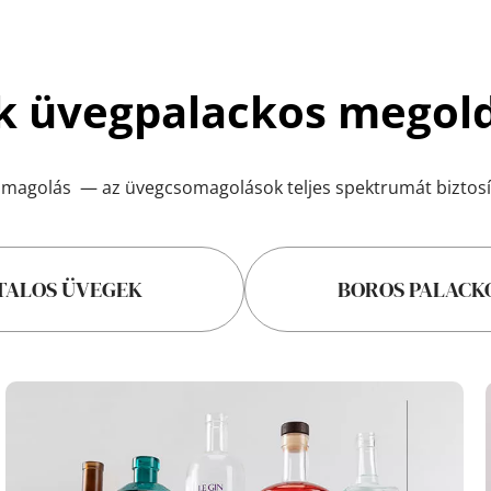
lok üvegpalackos megol
omagolás 
 — az üvegcsomagolások teljes spektrumát biztosít
TALOS ÜVEGEK
BOROS PALACK