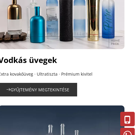
Vodkás üvegek
Extra kovakőüveg · Ultratiszta · Prémium kivitel
GYŰJTEMÉNY MEGTEKINTÉSE