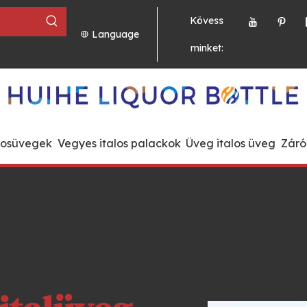
Kövess
Language
minket:
rosüvegek
Vegyes italos palackok
Üveg italos üveg
Záró