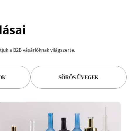
dásai
juk a B2B vásárlóknak világszerte.
OK
SÖRÖS ÜVEGEK