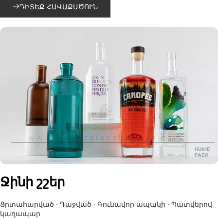
ԴԻՏԵՔ ՀԱՎԱՔԱԾՈՒՆ
Ջինի շշեր
Ցրտահարված · Դաջված · Գունավոր ապակի · Պատվերով 
կաղապար