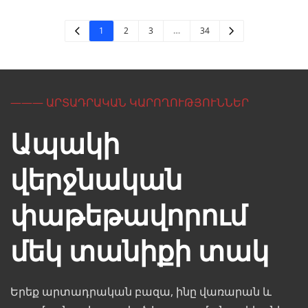
1
2
3
…
34
——— ԱՐՏԱԴՐԱԿԱՆ ԿԱՐՈՂՈՒԹՅՈՒՆՆԵՐ
Ապակի 
վերջնական 
փաթեթավորում 
մեկ տանիքի տակ
Երեք արտադրական բազա, ինը վառարան և 