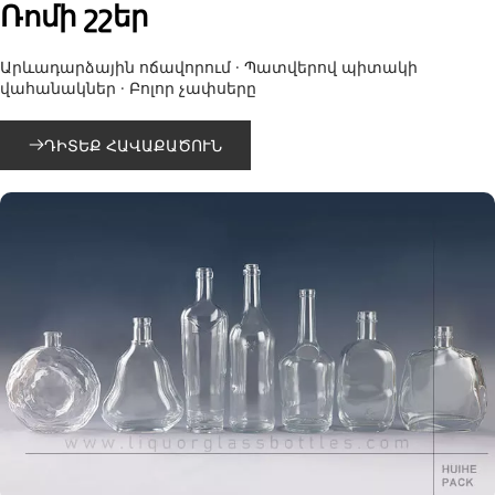
Ռոմի շշեր
Արևադարձային ոճավորում · Պատվերով պիտակի 
վահանակներ · Բոլոր չափսերը
ԴԻՏԵՔ ՀԱՎԱՔԱԾՈՒՆ