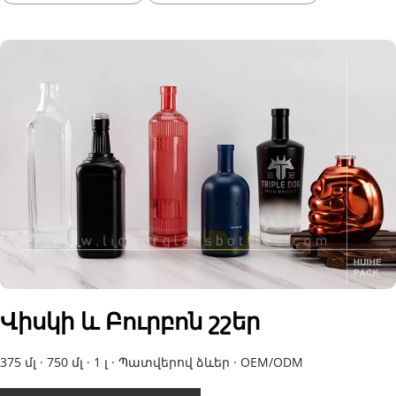
Վիսկի և Բուրբոն շշեր
375 մլ · 750 մլ · 1 լ · Պատվերով ձևեր · OEM/ODM