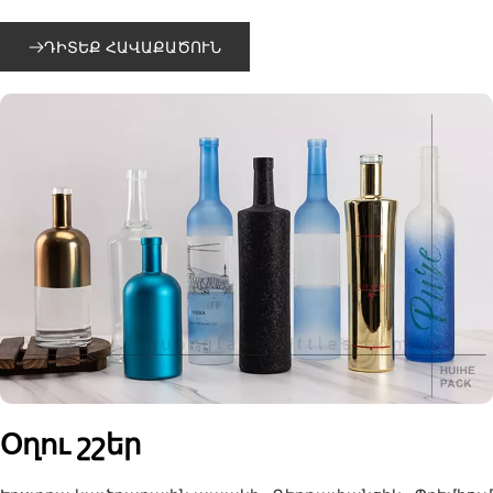
ԴԻՏԵՔ ՀԱՎԱՔԱԾՈՒՆ
Օղու շշեր