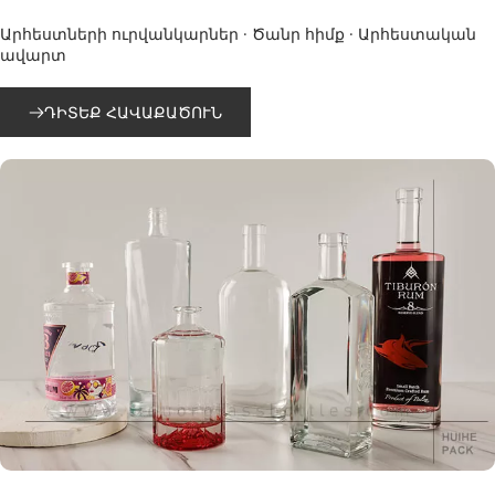
Արհեստների ուրվանկարներ · Ծանր հիմք · Արհեստական ​​
ավարտ
ԴԻՏԵՔ ՀԱՎԱՔԱԾՈՒՆ