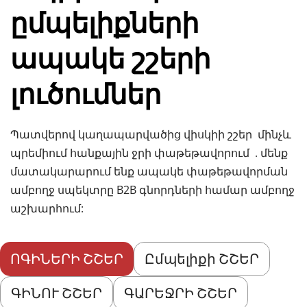
ըմպելիքների 
ապակե շշերի 
լուծումներ
Պատվերով կաղապարվածից 
վիսկիի շշեր 
 մինչև 
պրեմիում 
հանքային ջրի փաթեթավորում 
 . մենք 
մատակարարում ենք ապակե փաթեթավորման 
ամբողջ սպեկտրը B2B գնորդների համար ամբողջ 
աշխարհում:
ՈԳԻՆԵՐԻ ՇՇԵՐ
Ըմպելիքի ՇՇԵՐ
ԳԻՆՈՒ ՇՇԵՐ
ԳԱՐԵՋՐԻ ՇՇԵՐ