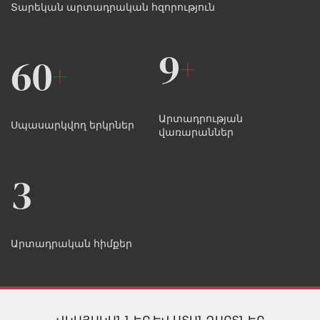
Տարեկան արտադրական հզորություն
9
60
+
+
Արտադրության 
Սպասարկվող երկրներ
վառարաններ
3
Արտադրական հիմքեր
ՎԿԱՅԱԿԱՆՆԵՐ ԵՎ ՍՏԱՆԴԱՐՏՆԵՐ