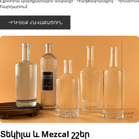
Էքստրա կայծքարային ապակի · Գերթափանցիկ · Պրեմիում 
հարդարում
ԴԻՏԵՔ ՀԱՎԱՔԱԾՈՒՆ
Տեկիլա և Mezcal շշեր