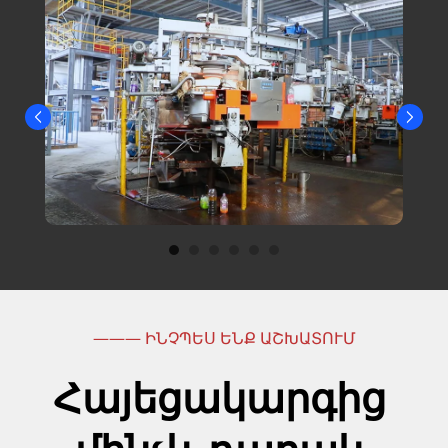
——— ԻՆՉՊԵՍ ԵՆՔ ԱՇԽԱՏՈՒՄ
Հայեցակարգից 