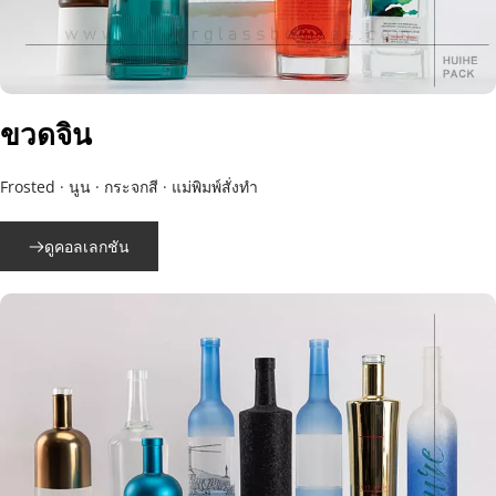
ขวดจิน
Frosted · นูน · กระจกสี · แม่พิมพ์สั่งทำ
ดูคอลเลกชัน