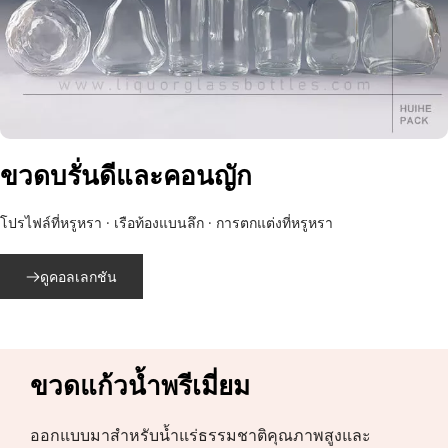
ขวดบรั่นดีและคอนญัก
โปรไฟล์ที่หรูหรา · เรือท้องแบนลึก · การตกแต่งที่หรูหรา
ดูคอลเลกชัน
ขวดแก้วน้ำพรีเมี่ยม
ออกแบบมาสำหรับน้ำแร่ธรรมชาติคุณภาพสูงและ