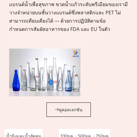
แบรนด์น้ำเพื่อสุขภาพ ขวดน้ำแก้วระดับพรีเมียมของเรามี
วางจำหน่ายบนชั้นวางแบรนด์ซึ่งพลาสติกและ PET ไม่
สามารถเทียบเคียงได้ — ด้วยการปฏิบัติตามข้อ
กำหนดการสัมผัสอาหารของ FDA และ EU ในตัว
ประเภทขวดแก้วเครื่องดื่ม
ประเภทขวดเบียร์
ประเภทขวดไวน์
ขวดแก้วเครื่องดื่มสำหรับผู้ซื้อ B2B และ
ขวดไวน์สำหรับโรงบ่มไวน์ ฉลากส่วน
ขวดเบียร์สำหรับโรงเบียร์คราฟต์ 
ผู้จัดจำหน่ายทั่วโลก
ตัว และผู้จัดจำหน่าย
แบรนด์ และผู้จัดจำหน่ายขายส่ง
ดูคอลเลกชัน
เราจัดหาผลิตภัณฑ์ที่หลากหลาย 
ตั้งแต่คราฟต์ IPA ไปจนถึงลาเกอร์ระดับพรีเมียม ขวดแก้วที่เหมาะสมมี
ขวดไวน์ 
 ที่เหมาะกับไวน์นิ่ง สปาร์คกลิ้ง 
ของเรา 
กลุ่มผลิตภัณฑ์ขวดแก้วเครื่องดื่มได้ 
 รับการออกแบบทาง
และไวน์เสริมคุณภาพ — ผลิตขึ้นตามมาตรฐานคุณภาพและขนาดที่ผู้ซื้อใน
บทบาทโดยตรงต่อการรับรู้ถึงแบรนด์และคุณภาพของผลิตภัณฑ์ ของเรา 
วิศวกรรมสำหรับแบรนด์และผู้จัดจำหน่ายที่ต้องการคุณภาพที่
ตลาดอเมริกาเหนือและยุโรปคาดหวัง
กลุ่ม ผลิตภัณฑ์ขวดเบียร์ 
 ครอบคลุมรูปแบบเชิงพาณิชย์มาตรฐานและรูป
น้ำนิ่งและน้ำอัดลม
330มล. · 500มล. · 750มล