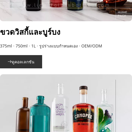
ขวดวิสกี้และบูร์บง
375ml · 750ml · 1L · รูปร่างแบบกำหนดเอง · OEM/ODM
ดูคอลเลกชัน