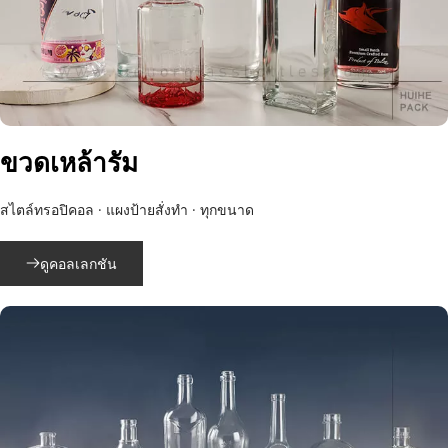
ขวดเหล้ารัม
สไตล์ทรอปิคอล · แผงป้ายสั่งทำ · ทุกขนาด
ดูคอลเลกชัน