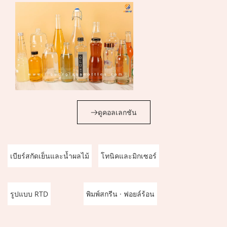
การรับรอง:  
FDA · EU Food-Contact · LFGB · SGS · ISO 9001
ขอชุดตัวอย่าง
ดูคอลเลกชัน
เบียร์สกัดเย็นและน้ำผลไม้
โทนิคและมิกเซอร์
รูปแบบ RTD
พิมพ์สกรีน · ฟอยล์ร้อน