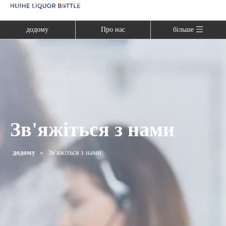
Language
додому
Про нас
більше
Зв'яжіться з нами
додому
»
Зв'яжіться з нами