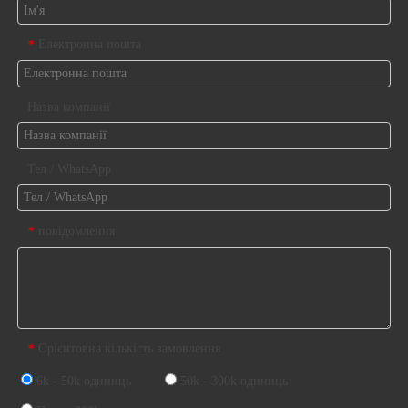
Електронна пошта
*
Назва компанії
Тел / WhatsApp
повідомлення
*
Орієнтовна кількість замовлення
*
6k - 50k одиниць
50k - 300k одиниць