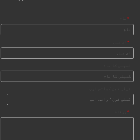
نام
*
ای میل
*
کمپنی کا نام
ٹیلی فون / واٹس ایپ
پیغام
*