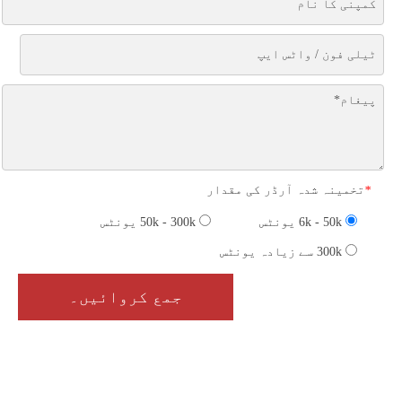
تخمینہ شدہ آرڈر کی مقدار
*
6k - 50k یونٹس
50k - 300k یونٹس
300k سے زیادہ یونٹس
جمع کروائیں۔