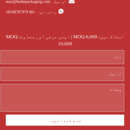

ای میل:
max@huihepackaging.com

واٹس ایپ:
+86 18168787979
اسٹاک میں: MOQ 6,000 | اپنی مرضی اور سجاوٹ: MOQ
10,000
جمع کروائیں۔