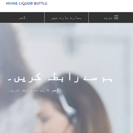
Language
مزید
ہمارے بارے میں
گھر
ہم سے رابطہ کریں۔
گھر
»
ہم سے رابطہ کریں۔