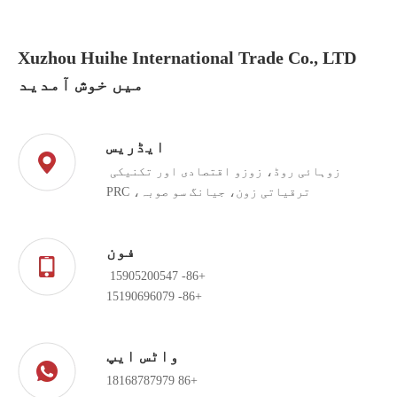
Xuzhou Huihe International Trade Co., LTD
میں خوش آمدید
ایڈریس
زوہائی روڈ، زوزو اقتصادی اور تکنیکی
ترقیاتی زون، جیانگ سو صوبہ، PRC
فون
+86- 15905200547
+86- 15190696079
واٹس ایپ
+86 18168787979