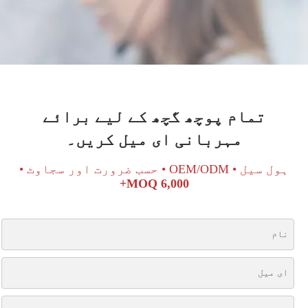
تمام پوچھ گچھ کے لیے برائے
مہربانی ای میل کریں۔
ہول سیل • OEM/ODM • حسب ضرورت اور سجاوٹ •
MOQ 6,000+