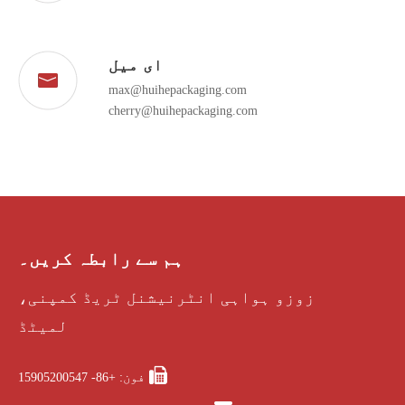
ای میل
max@huihepackaging.com
cherry@huihepackaging.com
ہم سے رابطہ کریں۔
زوزو ہواہی انٹرنیشنل ٹریڈ کمپنی،
لمیٹڈ

فون: +86- 15905200547