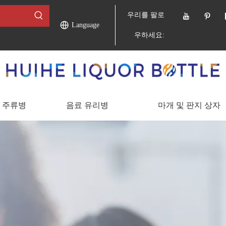
우리를 팔로
Language
우하세요:
 주류병
음료 유리병
마개 및 판지 상자