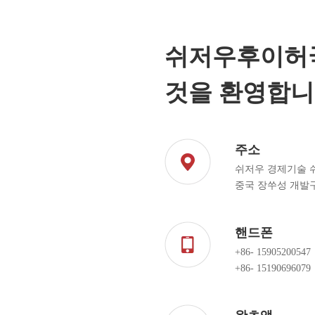
쉬저우후이허
것을 환영합니
주소
쉬저우 경제기술
중국 장쑤성 개발
핸드폰
+86- 15905200547
+86- 15190696079