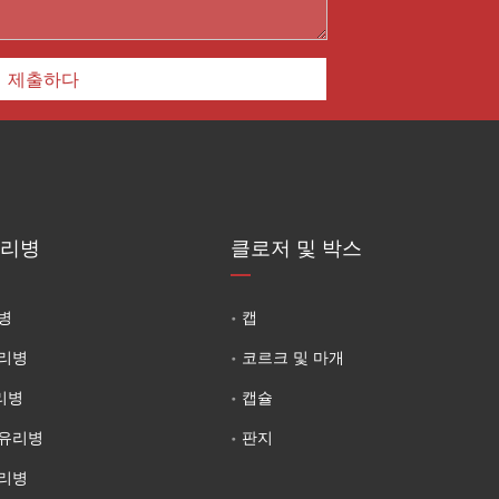
제출하다
유리병
클로저 및 박스
병
캡
유리병
코르크 및 마개
리병
캡슐
 유리병
판지
유리병