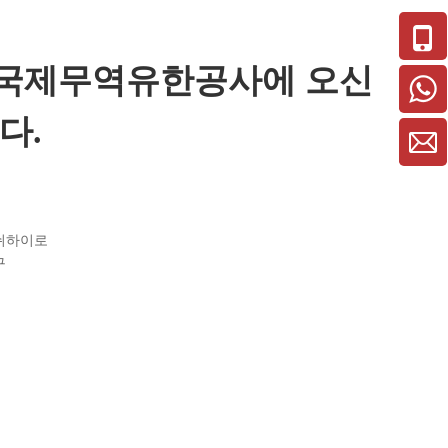
국제무역유한공사에 오신
다.
 쉬하이로
구