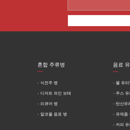
혼합 주류병
음료 
식전주 병
물 유리
디저트 와인 보테
주스 
리큐어 병
탄산유
알코올 음료 병
유제품
커피 