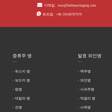

이메일:
max@huihepackaging.com

왓츠앱:
+86 18168787979
증류주 병
발효 와인병
위스키 병
맥주병
보드카 병
와인병
럼병
사과주병
데킬라 병
막걸리 병
진병
사케병