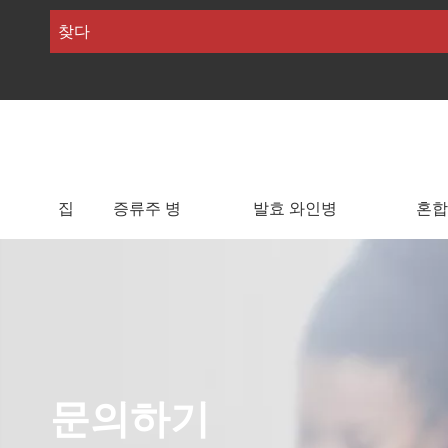
집
증류주 병
발효 와인병
혼합
문의하기