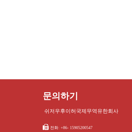
문의하기
쉬저우후이허국제무역유한회사

전화: +86- 15905200547