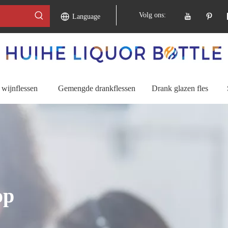
Volg ons:
Language
wijnflessen
Gemengde drankflessen
Drank glazen fles
op