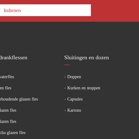
Indienen
drankflessen
Sluitingen en dozen
aterfles
Doppen
en fles
Kurken en stoppen
rhoudende glazen fles
Capsules
lazen fles
Kartons
lazen fles
ha glazen fles