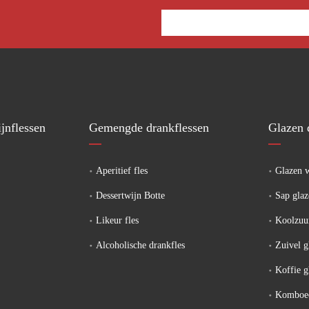
jnflessen
Gemengde drankflessen
Glazen 
Aperitief fles
Glazen w
Dessertwijn Botte
Sap glaz
Likeur fles
Koolzuu
Alcoholische drankfles
Zuivel g
Koffie g
Komboec