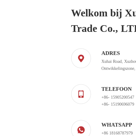
Welkom bij Xu
Trade Co., L
ADRES
Xuhai Road, Xuzho
Ontwikkelingszone,
TELEFOON
+86- 15905200547
+86- 15190696079
WHATSAPP
+86 18168787979