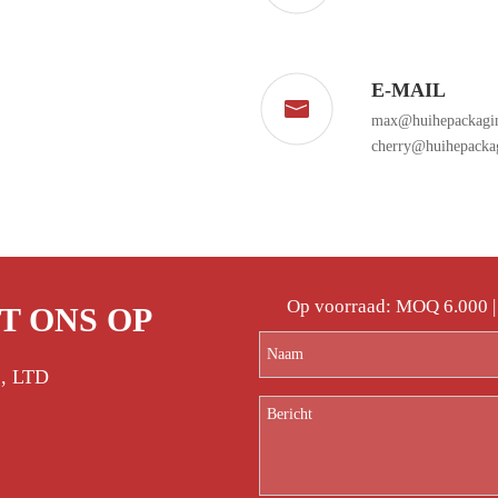
E-MAIL
max@huihepackagi
cherry@huihepacka
Op voorraad: MOQ 6.000 |
T ONS OP
., LTD