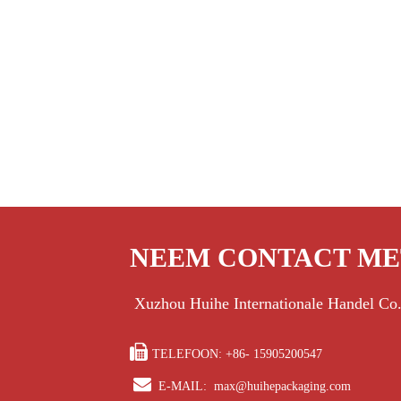
NEEM CONTACT ME
Xuzhou Huihe Internationale Handel Co

TELEFOON: +86- 15905200547

E-MAIL:
max@huihepackaging.com