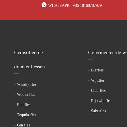

WHATSAPP:
+86 18168787979
Gedistilleerde
Gefermenteerde wi
drankenflessen
Bierfles
Wijnfles
Whisky fles
Ciderfles
Wodka fles
Rijstwijnfles
Rumfles
Sake-fles
Tequila-fles
Gin fles