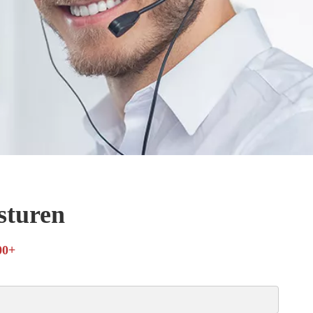
 sturen
00+