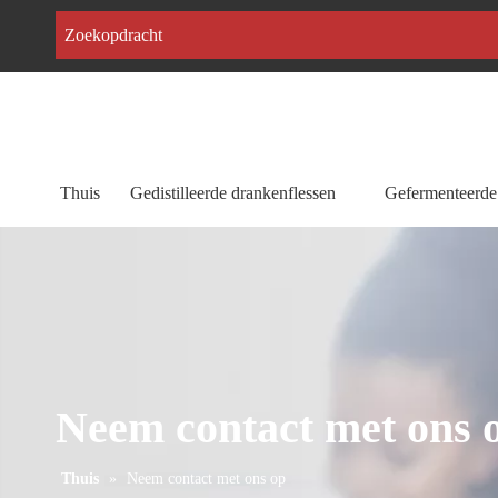
Thuis
Gedistilleerde drankenflessen
Gefermenteerde 
Neem contact met ons 
Thuis
»
Neem contact met ons op