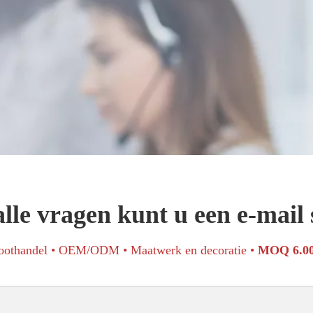
lle vragen kunt u een e-mail
oothandel • OEM/ODM • Maatwerk en decoratie •
MOQ 6.0