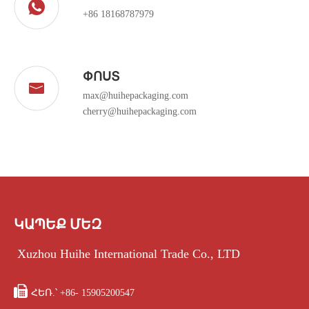
+86 18168787979
ՓՈՍՏ
max@huihepackaging.com
cherry@huihepackaging.com
ԿԱՊԵՔ ՄԵԶ
Xuzhou Huihe International Trade Co., LTD

ՀԵՌ.՝ +86- 15905200547