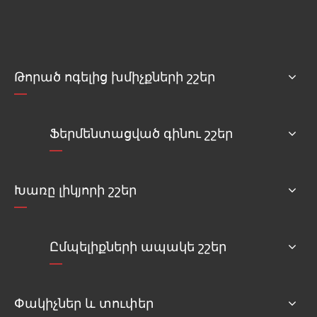
Թորած ոգելից խմիչքների շշեր
Ֆերմենտացված գինու շշեր
Խառը լիկյորի շշեր
Ըմպելիքների ապակե շշեր
Փակիչներ և տուփեր