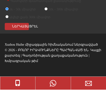
Պատվերի գնահատված քանակությունը
*
6k - 50k միավոր
50k - 300k միավոր
Ավելի քան 300k միավոր
ՆԵՐԿԱՅԱՑՐԵԼ
Xuzhou Huihe միջազգային հիմնականում ներգրավված
©
2026
- ԲՈԼՈՐ ԻՐԱՎՈՒՆՔՆԵՐԸ ՊԱՀՊԱՆՎԱԾ ԵՆ
Կայքի
քարտեզ
|
Գաղտնիության քաղաքականություն
|
Խմբագրական թիմ