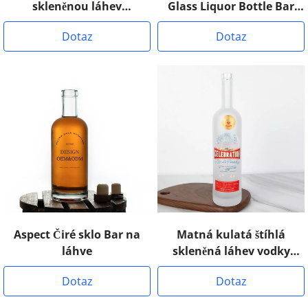
skleněnou láhev
Glass Liquor Bottle Bar
Tennessee
Top Cork
Dotaz
Dotaz
Aspect Čiré sklo Bar na
Matná kulatá štíhlá
láhve
skleněná láhev vodky
Arizona
Dotaz
Dotaz