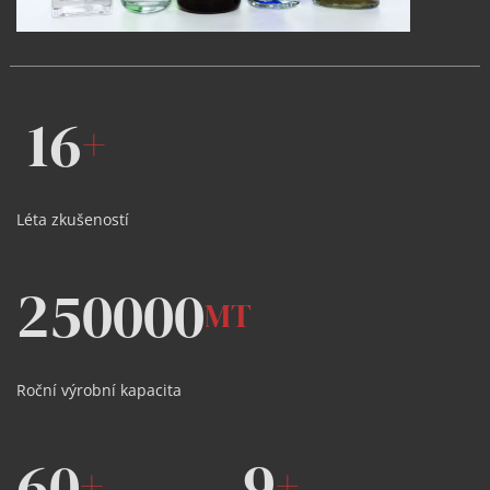
16
+
Léta zkušeností
250000
MT
Roční výrobní kapacita
60
9
+
+