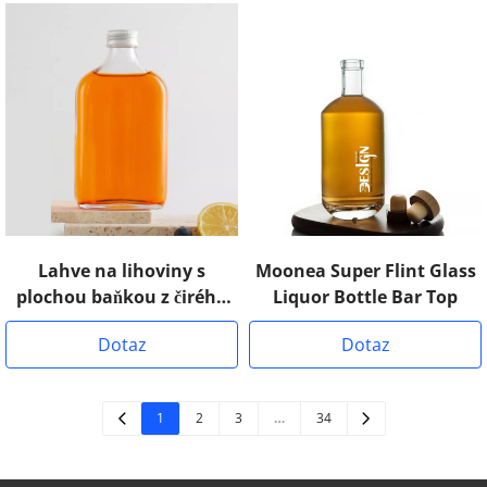
Lahve na lihoviny s
Moonea Super Flint Glass
plochou baňkou z čirého
Liquor Bottle Bar Top
skla
Dotaz
Dotaz
1
2
3
…
34