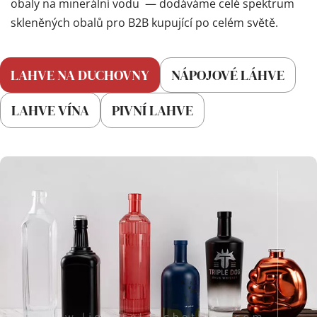
obaly na minerální vodu 
 — dodáváme celé spektrum 
skleněných obalů pro B2B kupující po celém světě.
LAHVE NA DUCHOVNY
NÁPOJOVÉ LÁHVE
LAHVE VÍNA
PIVNÍ LAHVE