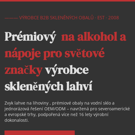
——— VÝROBCE B2B SKLENĚNÝCH OBALŮ · EST · 2008
Prémiový  
na alkohol a 
nápoje pro světové 
značky
 výrobce 
skleněných lahví 
Zvyk 
lahve na lihoviny 
, prémiové obaly na vodní sklo a 
jednorázová řešení OEM/ODM – navržená pro severoamerické 
a evropské trhy, podpořená více než 16 lety výrobní 
dokonalosti.