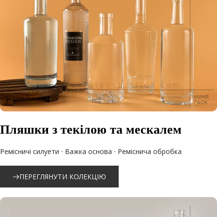
Пляшки з текілою та мескалем
Ремісничі силуети · Важка основа · Реміснича обробка
ПЕРЕГЛЯНУТИ КОЛЕКЦІЮ