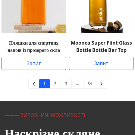
Пляшки для спиртних
Moonea Super Flint Glass
напоїв із прозорого скла
Bottle Bottle Bar Top
Запит
Запит
1
2
3
…
34
——— ВИРОБНИЧІ МОЖЛИВОСТІ
Наскрізне скляне 