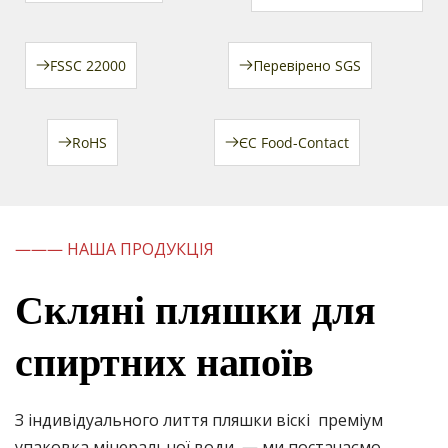
FSSC 22000
Перевірено SGS
RoHS
ЄС Food-Contact
——— НАША ПРОДУКЦІЯ
Скляні пляшки для 
спиртних напоїв
З індивідуального лиття 
пляшки віскі 
 преміум 
упаковка мінеральної води 
 — ми постачаємо 