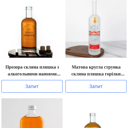
Прозора скляна пляшка з
Матова кругла струнка
алкогольними напоями
скляна пляшка горілки
Aspect
Arizona
Запит
Запит