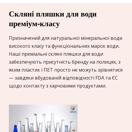
Скляні пляшки для води 
преміум-класу
Призначений для натуральної мінеральної води 
високого класу та функціональних марок води. 
Наші преміальні скляні пляшки для води 
забезпечують присутність бренду на полицях, з 
яким пластик і ПЕТ просто не можуть зрівнятися 
— завдяки вбудованій відповідності FDA та ЄС 
щодо контакту з харчовими продуктами.
Типи скляних пляшок для напоїв
Види винних пляшок
Види пивних пляшок
Скляні пляшки для напоїв для 
Винні пляшки для виноробень, 
Пивні пляшки для крафтових 