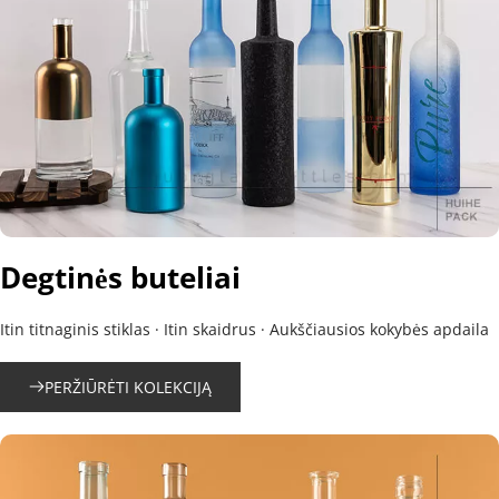
Degtinės buteliai
Itin titnaginis stiklas · Itin skaidrus · Aukščiausios kokybės apdaila
PERŽIŪRĖTI KOLEKCIJĄ