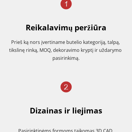
Reikalavimų peržiūra
Prieš ką nors įvertiname butelio kategoriją, talpą, 
tikslinę rinką, MOQ, dekoravimo kryptį ir uždarymo 
pasirinkimą.
Dizainas ir liejimas
Pasirinktinėms formoms taikomas 3D CAD 