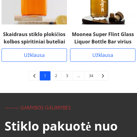
Skaidraus stiklo plokščios
Moonea Super Flint Glass
kolbos spiritiniai buteliai
Liquor Bottle Bar viršus
Užklausa
Užklausa
1
2
3
…
34
——— GAMYBOS GALIMYBĖS
Stiklo pakuotė nuo 