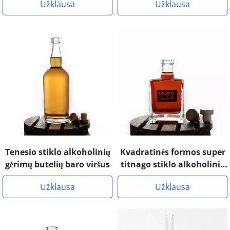
Užklausa
Užklausa
Tenesio stiklo alkoholinių
Kvadratinės formos super
gėrimų butelių baro viršus
titnago stiklo alkoholinių
gėrimų butelių juostelė
Užklausa
Užklausa
viršutinė kamštiena