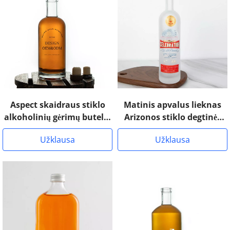
Aspect skaidraus stiklo
Matinis apvalus lieknas
alkoholinių gėrimų butelių
Arizonos stiklo degtinės
juostos viršus
butelis
Užklausa
Užklausa