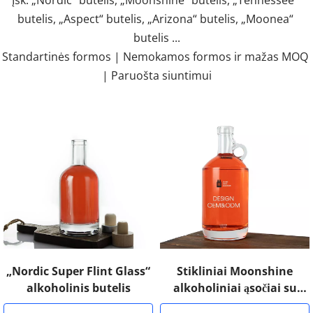
Įsk. „Nordic“ butelis, „Moonshine“ butelis, „Tennessee“ 
butelis, „Aspect“ butelis, „Arizona“ butelis, „Moonea“ 
butelis ...
Standartinės formos | Nemokamos formos ir mažas MOQ 
| Paruošta siuntimui
„Nordic Super Flint Glass“
Stikliniai Moonshine
alkoholinis butelis
alkoholiniai ąsočiai su
baro viršumi