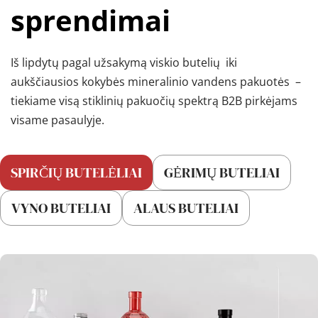
sprendimai
Iš lipdytų pagal užsakymą 
viskio butelių 
 iki 
aukščiausios kokybės 
mineralinio vandens pakuotės 
 – 
tiekiame visą stiklinių pakuočių spektrą B2B pirkėjams 
visame pasaulyje.
SPIRČIŲ BUTELĖLIAI
GĖRIMŲ BUTELIAI
VYNO BUTELIAI
ALAUS BUTELIAI