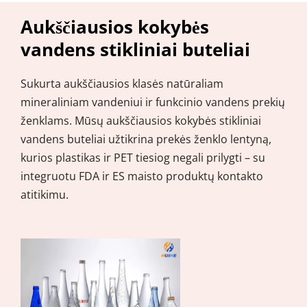
Aukščiausios kokybės 
vandens stikliniai buteliai
Sukurta aukščiausios klasės natūraliam 
mineraliniam vandeniui ir funkcinio vandens prekių 
ženklams. Mūsų aukščiausios kokybės stikliniai 
vandens buteliai užtikrina prekės ženklo lentyną, 
kurios plastikas ir PET tiesiog negali prilygti – su 
integruotu FDA ir ES maisto produktų kontakto 
atitikimu.
Stiklinių gėrimų butelių tipai
Alaus butelių tipai
Vyno butelių tipai
Gėrimų stikliniai buteliai B2B 
Vyno buteliai vyno darykloms, 
Alaus buteliai, skirti alaus 