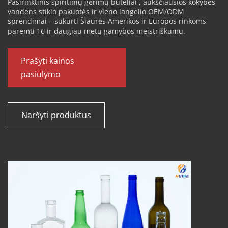
Pasirinktinis 
spiritinių gėrimų buteliai 
, aukščiausios kokybės 
vandens stiklo pakuotės ir vieno langelio OEM/ODM 
sprendimai – sukurti Šiaurės Amerikos ir Europos rinkoms, 
paremti 16 ir daugiau metų gamybos meistriškumu.
Prašyti kainos 
pasiūlymo
Naršyti produktus