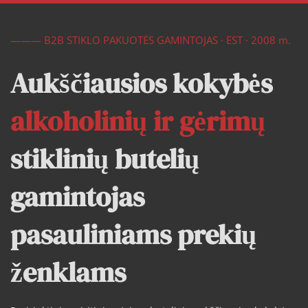
——— B2B STIKLO PAKUOTĖS GAMINTOJAS · EST · 2008 m.
Aukščiausios kokybės  
alkoholinių ir gėrimų 
stiklinių butelių 
gamintojas 
pasauliniams prekių 
ženklams