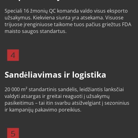
Speciali 16 žmonių QC komanda valdo visus eksporto 
užsakymus. Kiekviena siunta yra atsekama. Visuose 
trijuose įrenginiuose taikome tuos pačius griežtus FDA 
maisto saugos standartus.
Sandėliavimas ir logistika
20 000 m² standartinis sandėlis, leidžiantis lanksčiai 
valdyti atsargas ir greitai reaguoti į užsakymų 
pasikeitimus – tai itin svarbu atsižvelgiant į sezoninius 
ir kampanijų pakavimo poreikius.