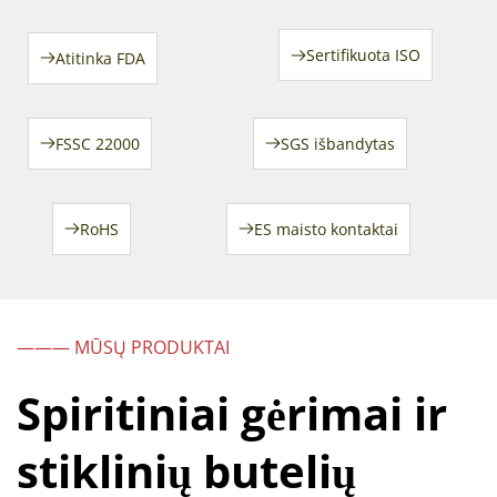
Sertifikuota ISO
Atitinka FDA
FSSC 22000
SGS išbandytas
RoHS
ES maisto kontaktai
——— MŪSŲ PRODUKTAI
Spiritiniai gėrimai ir 
stiklinių butelių 