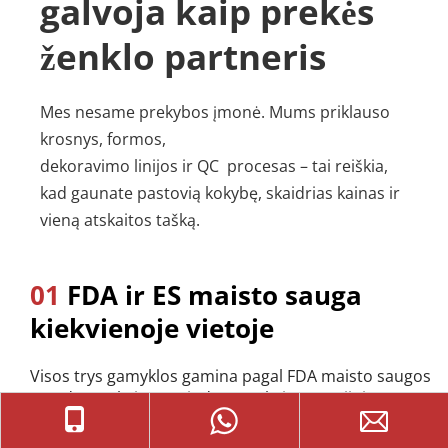
galvoja kaip prekės 
ženklo partneris
Mes nesame prekybos įmonė. Mums priklauso 
krosnys, formos, 
dekoravimo linijos ir 
QC 
 procesas – tai reiškia, 
kad gaunate pastovią kokybę, skaidrias kainas ir 
vieną atskaitos tašką.
01
 FDA ir ES maisto sauga 
kiekvienoje vietoje
Visos trys gamyklos gamina pagal FDA maisto saugos 
standartus kaip pagrindą, o ne kaip atnaujinimą. 
Kiekvienai siuntai prieinami visi atsekamumo 
dokumentai, patvirtinantys jūsų atitikties ir audito 