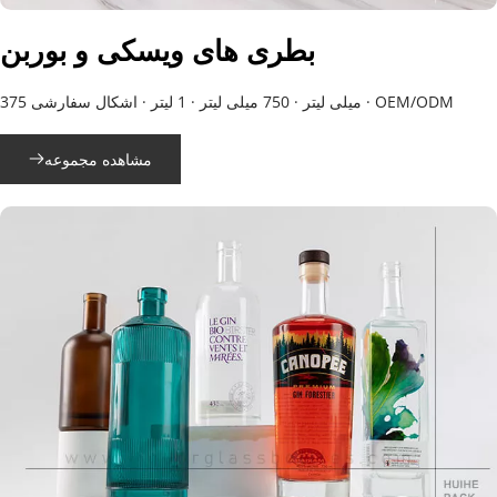
بطری های ویسکی و بوربن
375 میلی لیتر · 750 میلی لیتر · 1 لیتر · اشکال سفارشی · OEM/ODM
مشاهده مجموعه