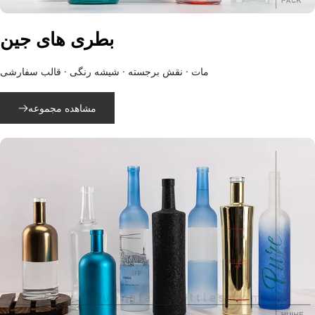
بطری های جین
مات · نقش برجسته · شیشه رنگی · قالب سفارشی
مشاهده مجموعه