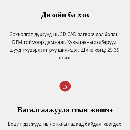
Дизайн ба хэв
Захиалгат дүрсүүд нь 3D CAD загварчлал болон 
DFM тоймоор дамждаг. Хувьцааны хэлбэрүүд 
шууд түүвэрлэлт рүү шилждэг. Шинэ хөгц: 25-35 
хоног.
Баталгаажуулалтын жишээ
Бодит дээжүүд нь лонхны гадаад байдал, хаагдах 