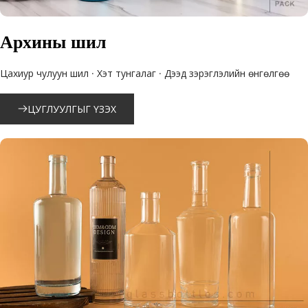
Архины шил
Цахиур чулуун шил · Хэт тунгалаг · Дээд зэрэглэлийн өнгөлгөө
ЦУГЛУУЛГЫГ ҮЗЭХ