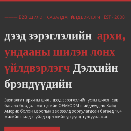
——— B2B ШИЛЭН САВАЛДАГ ҮЙЛДВЭРЛЭГЧ · EST · 2008
дээд зэрэглэлийн  
архи, 
ундааны шилэн лонх 
үйлдвэрлэгч
 Дэлхийн 
брэндүүдийн 
Захиалгат 
архины шил 
, дээд зэрэглэлийн усны шилэн сав 
баглаа боодол, нэг цэгийн OEM/ODM шийдлүүд нь Хойд 
Америк болон Европын зах зээлд зориулагдсан бөгөөд 16+ 
жилийн шилдэг үйлдвэрлэлийн үр дүнд тулгуурласан.