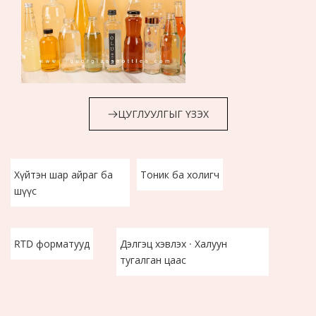
ЦУГЛУУЛГЫГ ҮЗЭХ
Хүйтэн шар айраг ба 
Тоник ба холигч
шүүс
RTD форматууд
Дэлгэц хэвлэх · Халуун 
тугалган цаас