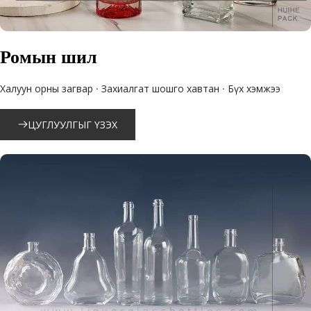
Ромын шил
Халуун орны загвар · Захиалгат шошго хавтан · Бүх хэмжээ
ЦУГЛУУЛГЫГ ҮЗЭХ