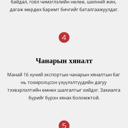
байдал, гоёл чимэглэлийн нөлөө, шилний жин, 
дагаж мөрдөх баримт бичгийг баталгаажуулдаг.
Чанарын хяналт
Манай 16 хүний ​​​​экспортын чанарын хяналтын баг 
нь тохиролцсон үзүүлэлтүүдийн дагуу 
тээвэрлэлтийн өмнөх шалгалтыг хийдэг. Захиалга 
бүрийг бүрэн хянах боломжтой.