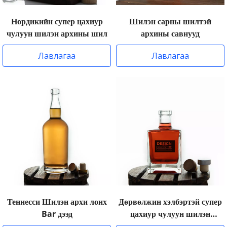
Нордикийн супер цахиур
Шилэн сарны шилтэй
чулуун шилэн архины шил
архины савнууд
Лавлагаа
Лавлагаа
Теннесси Шилэн архи лонх
Дөрвөлжин хэлбэртэй супер
Bar дээд
цахиур чулуун шилэн
архины шил баар дээд үйсэн