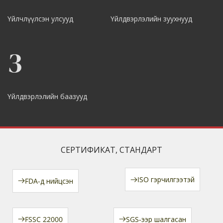
Үйлчлүүлсэн улсууд
Үйлдвэрлэлийн зуухнууд
3
Үйлдвэрлэлийн баазууд
СЕРТИФИКАТ, СТАНДАРТ
ISO гэрчилгээтэй
FDA-д нийцсэн
FSSC 22000
SGS-ээр шалгасан