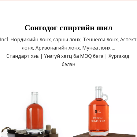
Сонгодог спиртийн шил
Incl. Нордикийн лонх, сарны лонх, Теннесси лонх, Аспект 
лонх, Аризонагийн лонх, Мунеа лонх ...
Стандарт хэв | Үнэгүй хөгц ба MOQ бага | Хүргэхэд 
бэлэн