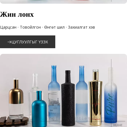
Жин лонх
Царцсан · Товойлгон · Өнгөт шил · Захиалгат хэв
ЦУГЛУУЛГЫГ ҮЗЭХ