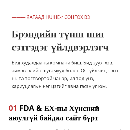
——— ЯАГААД HUIHE-г СОНГОХ ВЭ
Брэндийн түнш шиг 
сэтгэдэг үйлдвэрлэгч
Бид худалдааны компани биш. Бид зуух, хэв, 
чимэглэлийн шугамууд болон 
QC 
 үйл явц - энэ 
нь та тогтвортой чанар, ил тод үнэ, 
хариуцлагын нэг цэгийг авна гэсэн үг юм.
01
 FDA & ЕХ-ны Хүнсний 
аюулгүй байдал сайт бүрт