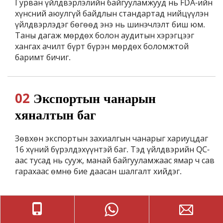
Гурван үйлдвэрлэлийн байгууламжууд нь FDA-ийн 
хүнсний аюулгүй байдлын стандартад нийцүүлэн 
үйлдвэрлэдэг бөгөөд энэ нь шинэчлэлт биш юм. 
Таны дагаж мөрдөх болон аудитын хэрэгцээг 
хангах ачилт бүрт бүрэн мөрдөх боломжтой 
баримт бичиг.
02
 Экспортын чанарын 
хяналтын баг
Зөвхөн экспортын захиалгын чанарыг хариуцдаг 
16 хүний ​​бүрэлдэхүүнтэй баг. Тэд үйлдвэрийн QC-
аас тусад нь сууж, манай байгууламжаас ямар ч сав 
гарахаас өмнө бие даасан шалгалт хийдэг.
03
 Жинхэнэ нэг цэгийн эх 