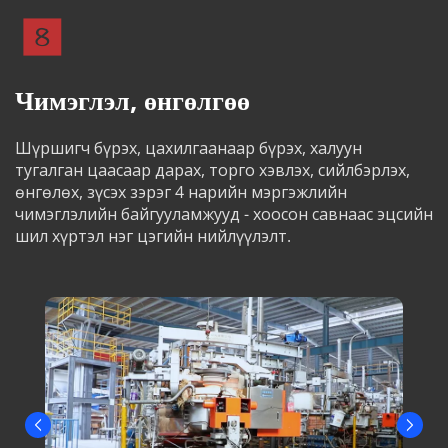
Чимэглэл, өнгөлгөө
Шүршигч бүрэх, цахилгаанаар бүрэх, халуун 
тугалган цаасаар дарах, торго хэвлэх, сийлбэрлэх, 
өнгөлөх, зүсэх зэрэг 4 нарийн мэргэжлийн 
чимэглэлийн байгууламжууд - хоосон савнаас эцсийн 
шил хүртэл нэг цэгийн нийлүүлэлт.