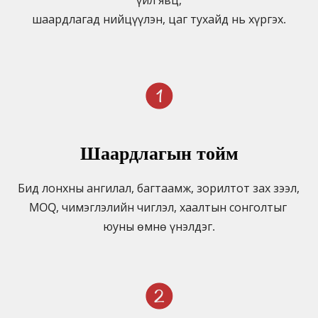
шаардлагад нийцүүлэн, цаг тухайд нь хүргэх.
Шаардлагын тойм
Бид лонхны ангилал, багтаамж, зорилтот зах зээл, 
MOQ, чимэглэлийн чиглэл, хаалтын сонголтыг 
юуны өмнө үнэлдэг.