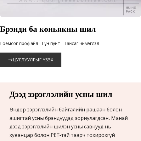
Брэнди ба коньякны шил
Гоёмсог профайл · Гүн пунт · Тансаг чимэглэл
ЦУГЛУУЛГЫГ ҮЗЭХ
Дээд зэрэглэлийн усны шил
Өндөр зэрэглэлийн байгалийн рашаан болон 
ашигтай усны брэндүүдэд зориулагдсан. Манай 
дээд зэрэглэлийн шилэн усны савнууд нь 
хуванцар болон PET-тэй таарч тохирохгүй 