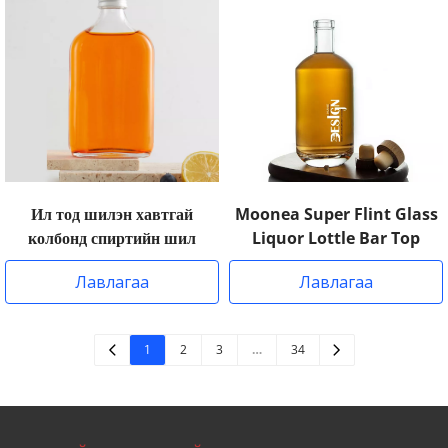
Ил тод шилэн хавтгай
Moonea Super Flint Glass
колбонд спиртийн шил
Liquor Lottle Bar Top
Лавлагаа
Лавлагаа
1
2
3
…
34