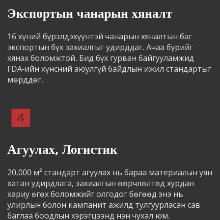
Экспортын чанарын хяналт
16 хүний ​​бүрэлдэхүүнтэй чанарын хяналтын баг 
экспортын бүх захиалгыг удирддаг. Ачаа бүрийг 
хянах боломжтой. Бид бүх гурван байгууламжид 
FDA-ийн хүнсний аюулгүй байдлын ижил стандартыг 
мөрддөг.
Агуулах, Логистик
20,000 м² стандарт агуулах нь бараа материалын уян 
хатан удирдлага, захиалгын өөрчлөлтөд хурдан 
хариу өгөх боломжийг олгодог бөгөөд энэ нь 
улирлын болон кампанит ажилд тулгуурласан сав 
баглаа боодлын хэрэгцээнд нэн чухал юм.