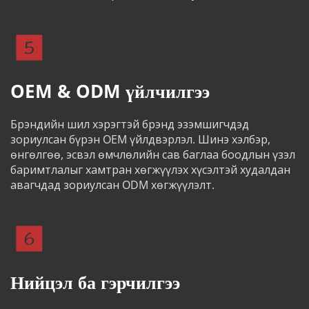
OEM & ODM үйлчилгээ
Брэндийн шил хэрэгтэй брэнд эзэмшигчдэд 
зориулсан бүрэн OEM үйлдвэрлэл. Шинэ хэлбэр, 
өнгөлгөө, эсвэл өмчлөлийн сав баглаа боодлын үзэл 
баримтлалыг хамтран хөгжүүлэх хүсэлтэй худалдан 
авагчдад зориулсан ODM хөгжүүлэлт.
Нийцэл ба гэрчилгээ