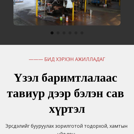
——— БИД ХЭРХЭН АЖИЛЛАДАГ
Үзэл баримтлалаас 
тавиур дээр бэлэн сав 
хүртэл
Эрсдэлийг бууруулах зорилготой тодорхой, хамтын 
үйл явц,