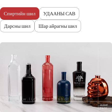
Спиртийн шил
УДААНЫ САВ
Дарсны шил
Шар айрагны шил