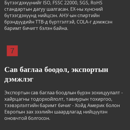
Бүтээгдэхүүнийг ISO, FSSC 22000, SGS, RoHS 
стандартын дагуу шалгасан. ЕХ-ны хүнсний 
бүтээгдэхүүнд нийцсэн. АНУ-ын спиртийн 
брэндүүдийн TTB-д бүртгэлтэй, COLA-г дэмжсэн 
баримт бичигт бэлэн байна.
Сав баглаа боодол, экспортын 
дэмжлэг
Экспортын сав баглаа боодлын бүрэн зохицуулалт - 
хайрцагны тодорхойлолт, тавиурын тохиргоо, 
тээвэрлэлтийн баримт бичиг - Хойд Америк болон 
Европын зах зээлийн шаардлагад нийцүүлэн 
оновчтой болгосон.