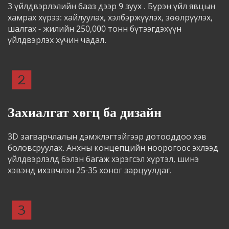
3 үйлдвэрлэлийн бааз дээр 9 зуух . Бүрэн үйл явцын 
хамрах хүрээ: хайлуулах, хэлбэржүүлэх, зөөлрүүлэх, 
шалгах - жилийн 250,000 тонн бүтээгдэхүүн 
үйлдвэрлэх хүчин чадал.
Захиалгат хөгц ба дизайн
3D загварчлалын дэмжлэгтэйгээр дотооддоо хэв 
боловсруулах. Анхны концепцийн ноорогоос эхлээд 
үйлдвэрлэлд бэлэн багаж хэрэгсэл хүртэл, шинэ 
хэвэнд ихэвчлэн 25-35 хоног зарцуулдаг.