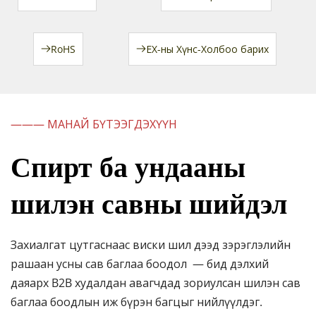
RoHS
ЕХ-ны Хүнс-Холбоо барих
——— МАНАЙ БҮТЭЭГДЭХҮҮН
Спирт ба ундааны 
шилэн савны шийдэл
Захиалгат цутгаснаас 
виски шил
 дээд зэрэглэлийн  
рашаан усны сав баглаа боодол 
 — бид дэлхий 
даяарх B2B худалдан авагчдад зориулсан шилэн сав 
баглаа боодлын иж бүрэн багцыг нийлүүлдэг.