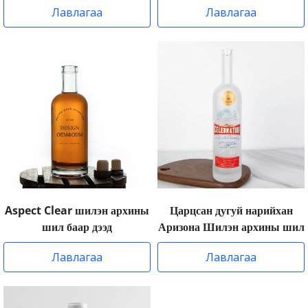
Лавлагаа
Лавлагаа
Aspect Clear шилэн архины
Царцсан дугуй нарийхан
шил баар дээд
Аризона Шилэн архины шил
Лавлагаа
Лавлагаа