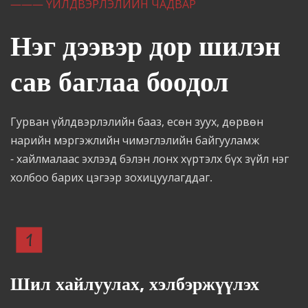
——— ҮЙЛДВЭРЛЭЛИЙН ЧАДВАР
Нэг дээвэр дор шилэн 
сав баглаа боодол
Гурван үйлдвэрлэлийн бааз, есөн зуух, дөрвөн 
нарийн мэргэжлийн чимэглэлийн байгууламж 
- хайлмалаас эхлээд бэлэн лонх хүртэлх бүх зүйл нэг 
холбоо барих цэгээр зохицуулагддаг.
Шил хайлуулах, хэлбэржүүлэх