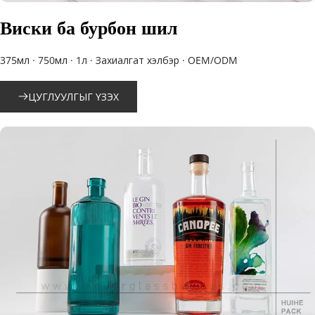
Виски ба бурбон шил
375мл · 750мл · 1л · Захиалгат хэлбэр · OEM/ODM
ЦУГЛУУЛГЫГ ҮЗЭХ