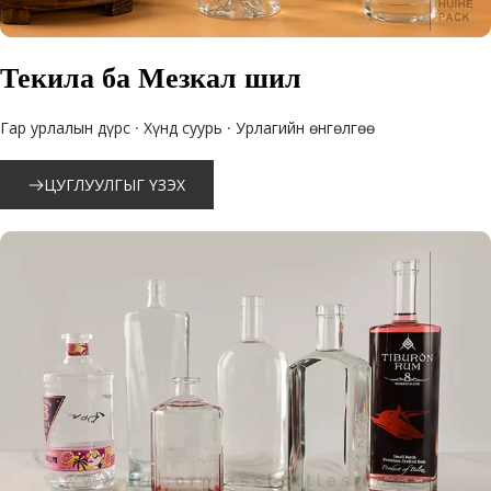
Текила ба Мезкал шил
Гар урлалын дүрс · Хүнд суурь · Урлагийн өнгөлгөө
ЦУГЛУУЛГЫГ ҮЗЭХ