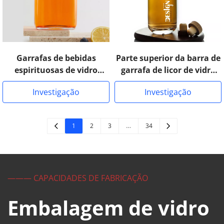
Garrafas de bebidas
Parte superior da barra de
espirituosas de vidro
garrafa de licor de vidro
transparente
Moonea Super Flint
Investigação
Investigação
1
2
3
…
34
——— CAPACIDADES DE FABRICAÇÃO
Embalagem de vidro 