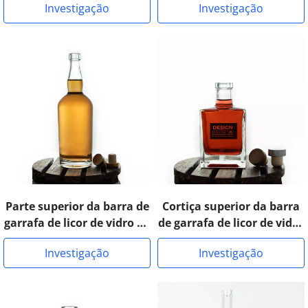
Investigação
Investigação
Parte superior da barra de
Cortiça superior da barra
garrafa de licor de vidro do
de garrafa de licor de vidro
Tennessee
super sílex de formato
Investigação
Investigação
quadrado