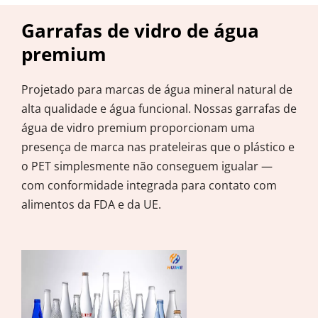
Garrafas de vidro de água 
premium
Projetado para marcas de água mineral natural de 
alta qualidade e água funcional. Nossas garrafas de 
água de vidro premium proporcionam uma 
presença de marca nas prateleiras que o plástico e 
o PET simplesmente não conseguem igualar — 
com conformidade integrada para contato com 
alimentos da FDA e da UE.
Tipos de garrafas de vidro para bebidas
Tipos de garrafas de cerveja
Tipos de garrafas de vinho
Garrafas de vidro para bebidas 
Garrafas de vinho para vinícolas, 
Garrafas de cerveja para 